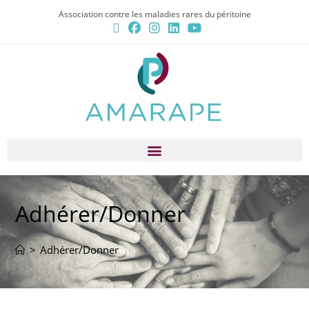
Association contre les maladies rares du péritoine
Adhérer/Donner
>
Adhérer/Donner